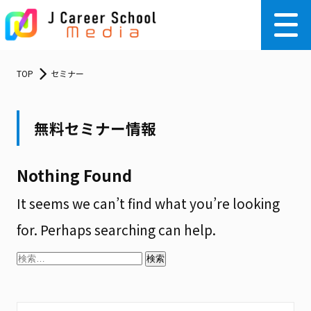
TOP
セミナー
無料セミナー情報
Nothing Found
It seems we can’t find what you’re looking
for. Perhaps searching can help.
検
索: